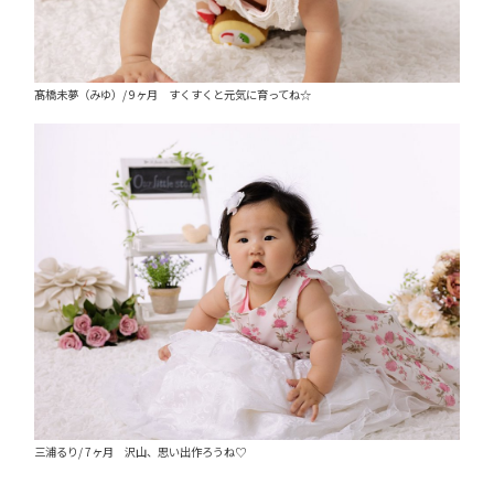
髙橋未夢（みゆ）/ 9ヶ月 すくすくと元気に育ってね☆
三浦るり/ 7ヶ月 沢山、思い出作ろうね♡