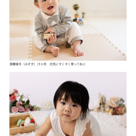
斎藤瑞生（みずき）/ 9ヶ月 元気にすくすく育ってね☆