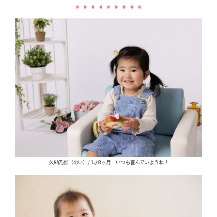
久納乃惟（のい）/ 1才8ヶ月 いつも喜んでいようね！