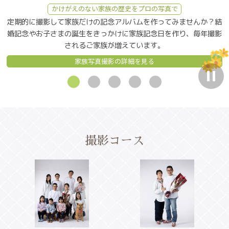
銀婚式は結婚25年、金婚式は結婚50年。節目の年にご夫婦おふた
「ご結婚が決まった時」「お子さまが生まれた時」
基本撮影料16,500円（うち税1,500円）から
詳細を見る
かけがえのない家族の歴史をプロの写真で
「七五三参りの時」「還暦の記念」などをきっかけに、
りのお写真を残されてみてはいかがですか？
詳細を見る
定期的に撮影して家族だけの記念アルバムを作ってみませんか？結
定期的なご家族写真をご利用いただいている方もいらっしゃいま
詳細を見る
婚記念やお子さまの誕生をきっかけに家族記念日を作り、毎年撮影
す。
されるご家族が増えています。
コラム「大切な想い出を残す家族写真」を読む
家族写真撮影の詳細を見る
ス
ラ
イ
ダ
ー
を
自
撮影コース
動
再
生
を
停
止
す
る