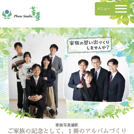
メニュー
エンディングフォト
ご夫婦記念撮影
叙勲写真撮影
家族写真撮影
60歳以上の方のための撮影プラン
銀婚式、金婚式のお祝いに。
大切な想い出を残す家族写真
叙勲受賞記念撮影
家族写真撮影
母の日・父の日・敬老の日のプレゼントに
家族写真撮影のすすめ
お一人での撮影
叙勲受賞のお祝いに、勲章・表彰状と共に記念写真を撮影します。
ご家族の記念として、１冊のアルバムづくり