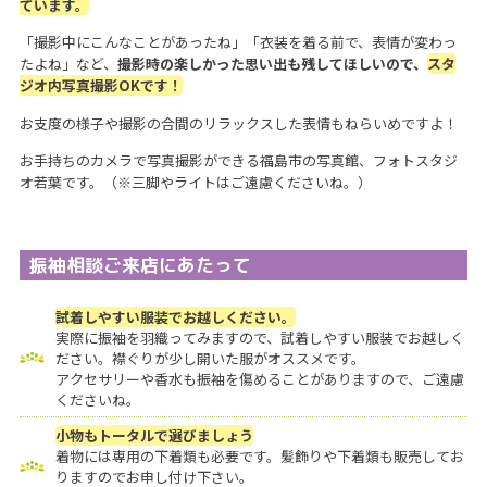
ています。
「撮影中にこんなことがあったね」「衣装を着る前で、表情が変わっ
たよね」など、
撮影時の楽しかった思い出も残してほしいので、
スタ
ジオ内写真撮影OKです！
お支度の様子や撮影の合間のリラックスした表情もねらいめですよ！
お手持ちのカメラで写真撮影ができる福島市の写真館、フォトスタジ
オ若葉です。（※三脚やライトはご遠慮くださいね。）
振袖相談ご来店にあたって
試着しやすい服装でお越しください。
実際に振袖を羽織ってみますので、試着しやすい服装でお越しく
ださい。襟ぐりが少し開いた服がオススメです。
アクセサリーや香水も振袖を傷めることがありますので、ご遠慮
くださいね。
小物もトータルで選びましょう
着物には専用の下着類も必要です。髪飾りや下着類も販売してお
りますのでお申し付け下さい。