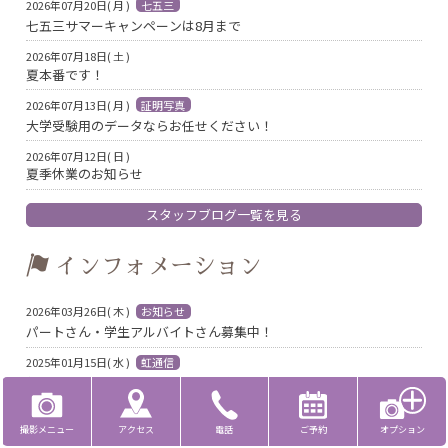
2026年07月20日( 月 )
七五三
七五三サマーキャンペーンは8月まで
2026年07月18日( 土 )
夏本番です！
2026年07月13日( 月 )
証明写真
大学受験用のデータならお任せください！
2026年07月12日( 日 )
夏季休業のお知らせ
スタッフブログ一覧を見る
インフォメーション
2026年03月26日( 木 )
お知らせ
パートさん・学生アルバイトさん募集中！
2025年01月15日( 水 )
虹通信
虹通信vol.47（2025年3・4・5月号）発送しました。
2024年12月23日( 月 )
虹通信
撮影メニュー
アクセス
電話
ご予約
オプション
虹通信vol.46（2024年12・2025年1・2月号）発送しました。