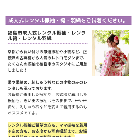
成人式レンタル振袖・袴・羽織をご試着ください。
福島市成人式レンタル振袖・レンタ
ル袴・レンタル羽織
京都から買い付けの厳選振袖や小物など、正
統派の古典柄から人気のレトロモダンまで、
たくさんの振袖を福島市のスタジオにご用意
しました！
帯や帯締め、刺しゅう衿などの小物のみのレ
ンタルも承っております。
お母様が着用した振袖や、お姉様が着用した
振袖も、思い出の振袖はそのままで、帯や帯
締め、刺しゅう衿などを変えて着用するのも
オススメですよ。
レンタル振袖ご希望の方も、ママ振袖を着用
予定の方も、お支度から写真撮影まで、お悩