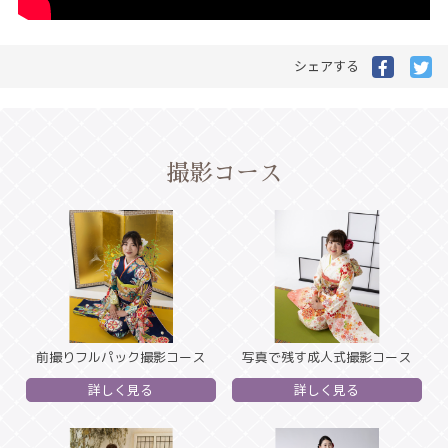
Facebo
Tw
シェアする
で
で
シ
シ
ェ
ェ
ア
ア
す
す
撮影コース
る
る
前撮りフルパック撮影コース
写真で残す成人式撮影コース
詳しく見る
詳しく見る