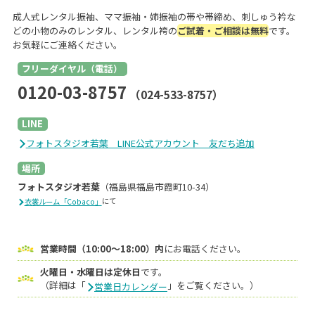
成人式レンタル振袖、ママ振袖・姉振袖の帯や帯締め、刺しゅう衿な
どの小物のみのレンタル、レンタル袴の
ご試着・ご相談は無料
です。
お気軽にご連絡ください。
フリーダイヤル（電話）
0120-03-8757
（024-533-8757）
LINE
フォトスタジオ若葉 LINE公式アカウント 友だち追加
場所
フォトスタジオ若葉
（福島県福島市霞町10-34）
にて
衣裳ルーム「Cobaco」
営業時間（10:00〜18:00）内
にお電話ください。
火曜日・水曜日は定休日
です。
（詳細は「
」をご覧ください。）
営業日カレンダー