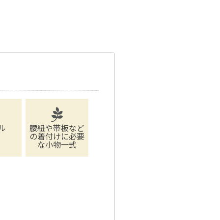
ル
腰紐や帯板など
の着付けに必要
な小物一式