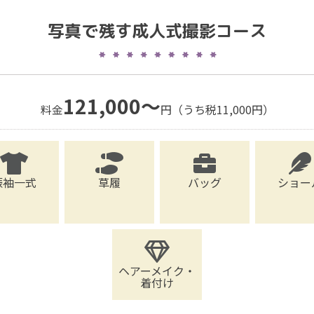
写真で残す成人式撮影コース
121,000〜
料金
円（うち税11,000円）
振袖一式
草履
バッグ
ショー
ヘアーメイク・
着付け