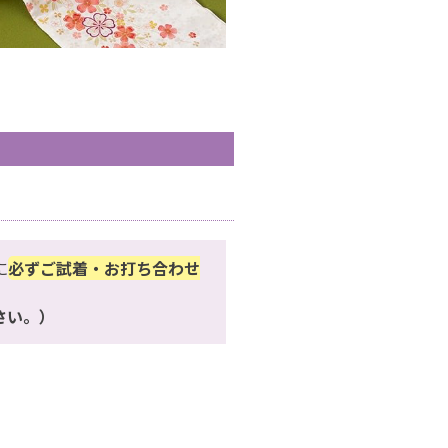
に
必ずご試着・お打ち合わせ
さい。）