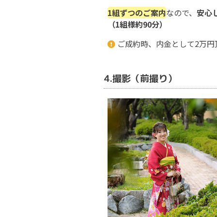
1組ずつのご案内
なので、
安心
（1組様約90分）
ご成約時、内金として2万円
4.撮影（前撮り）