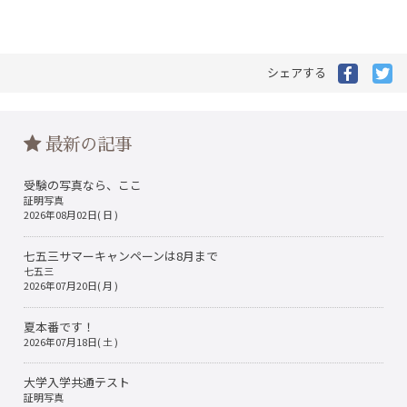
Facebo
Tw
シェアする
で
で
シ
シ
ェ
ェ
ア
ア
最新の記事
す
す
る
る
受験の写真なら、ここ
証明写真
2026年08月02日( 日 )
七五三サマーキャンペーンは8月まで
七五三
2026年07月20日( 月 )
夏本番です！
2026年07月18日( 土 )
大学入学共通テスト
証明写真