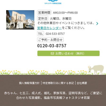
営業時間
AM10:00～PM6:00
定休日
火曜日、水曜日
その他休業日やイベントにつきましては、
をご覧ください。
営業日カレンダー
TEL
024-533-8757
ご予約・お問合せ
0120-03-8757
お問い合わせ（無料）
個人情報保護方針
特定商取引法に関する表記
会社概要
赤ちゃん、七五三、成人式、婚礼、家族写真、証明写真など、ご要望に
合わせた写真撮影。福島市写真館フォトスタジオ若葉