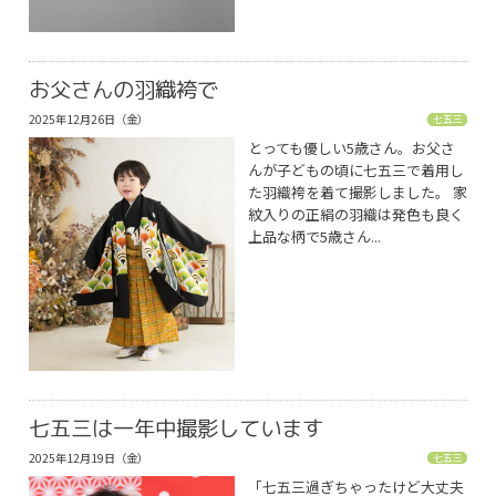
お父さんの羽織袴で
2025年12月26日（金）
七五三
とっても優しい5歳さん。お父さ
んが子どもの頃に七五三で着用し
た羽織袴を着て撮影しました。 家
紋入りの正絹の羽織は発色も良く
上品な柄で5歳さん...
七五三は一年中撮影しています
2025年12月19日（金）
七五三
「七五三過ぎちゃったけど大丈夫