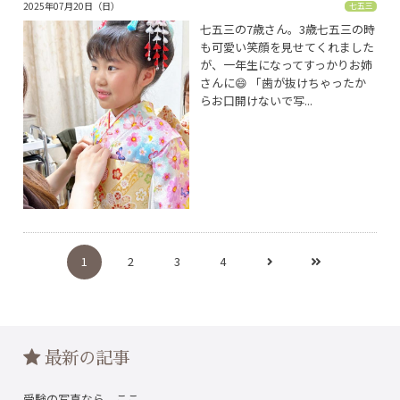
2025年07月20日（日）
七五三
七五三の7歳さん。3歳七五三の時
も可愛い笑顔を見せてくれました
が、一年生になってすっかりお姉
さんに😄 「歯が抜けちゃったか
らお口開けないで写...
1
2
3
4
最新の記事
受験の写真なら、ここ