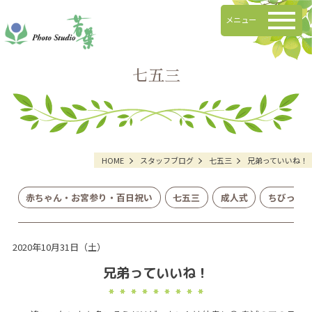
メニュー
七五三
HOME
スタッフブログ
七五三
兄弟っていいね！
赤ちゃん・お宮参り・百日祝い
七五三
成人式
ちびっこ
2020年10月31日（土）
兄弟っていいね！