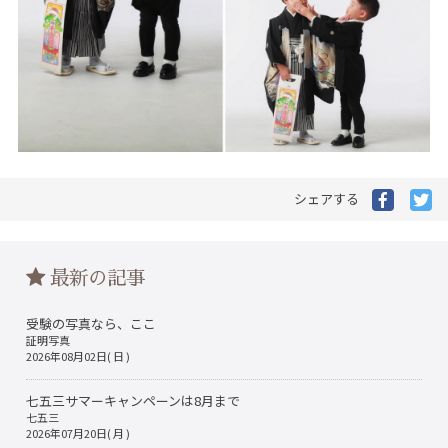
Facebo
Tw
シェアする
で
で
シ
シ
ェ
ェ
ア
ア
最新の記事
す
す
る
る
受験の写真なら、ここ
証明写真
2026年08月02日( 日 )
七五三サマーキャンペーンは8月まで
七五三
2026年07月20日( 月 )