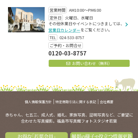
営業時間
AM10:00～PM6:00
定休日
火曜日、水曜日
その他休業日やイベントにつきましては、
をご覧ください。
営業日カレンダー
TEL
024-533-8757
ご予約・お問合せ
0120-03-8757
お問い合わせ（無料）
個人情報保護方針
特定商取引法に関する表記
会社概要
赤ちゃん、七五三、成人式、婚礼、家族写真、証明写真など、ご要望に
合わせた写真撮影。福島市写真館フォトスタジオ若葉