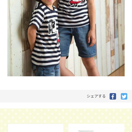
Facebo
Tw
シェアする
で
で
シ
シ
ェ
ェ
ア
ア
す
す
る
る