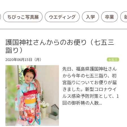
ちびっこ写真展
ウエディング
入学
卒業
護国神社さんからのお便り（七五三
詣り）
2020年06月15日（月）
七五三
先日、福島県護国神社さん
から今年の七五三詣り、初
宮詣りについてお便りが届
きました。新型コロナウイ
ルス感染予防対策として、1
回の御祈祷の人数...