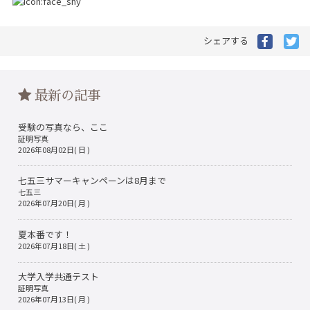
Facebo
Tw
シェアする
で
で
シ
シ
ェ
ェ
ア
ア
最新の記事
す
す
る
る
受験の写真なら、ここ
証明写真
2026年08月02日( 日 )
七五三サマーキャンペーンは8月まで
七五三
2026年07月20日( 月 )
夏本番です！
2026年07月18日( 土 )
大学入学共通テスト
証明写真
2026年07月13日( 月 )