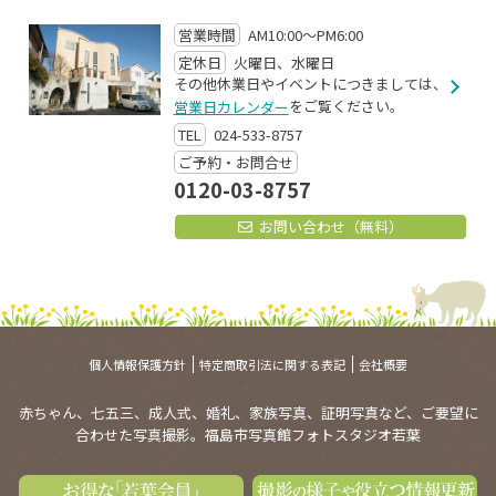
営業時間
AM10:00～PM6:00
定休日
火曜日、水曜日
その他休業日やイベントにつきましては、
をご覧ください。
営業日カレンダー
TEL
024-533-8757
ご予約・お問合せ
0120-03-8757
お問い合わせ（無料）
個人情報保護方針
特定商取引法に関する表記
会社概要
赤ちゃん、七五三、成人式、婚礼、家族写真、証明写真など、ご要望に
合わせた写真撮影。福島市写真館フォトスタジオ若葉