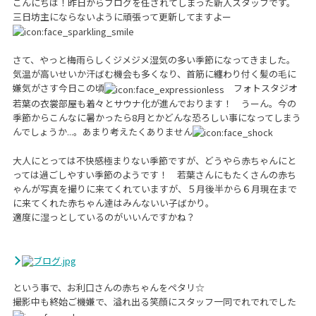
こんにちは！昨日からブログを任されてしまった新人スタッフです。
三日坊主にならないように頑張って更新してますよー
さて、やっと梅雨らしくジメジメ湿気の多い季節になってきました。
気温が高いせいか汗ばむ機会も多くなり、首筋に纏わり付く髪の毛に
嫌気がさす今日この頃
フォトスタジオ
若葉の衣裳部屋も着々とサウナ化が進んでおります！ うーん。今の
季節からこんなに暑かったら8月とかどんな恐ろしい事になってしまう
んでしょうか...。あまり考えたくありません
大人にとっては不快感極まりない季節ですが、どうやら赤ちゃんにと
っては過ごしやすい季節のようです！ 若葉さんにもたくさんの赤ち
ゃんが写真を撮りに来てくれていますが、５月後半から６月現在まで
に来てくれた赤ちゃん達はみんないい子ばかり。
適度に湿っとしているのがいいんですかね？
という事で、お利口さんの赤ちゃんをペタリ☆
撮影中も終始ご機嫌で、溢れ出る笑顔にスタッフ一同でれでれでした